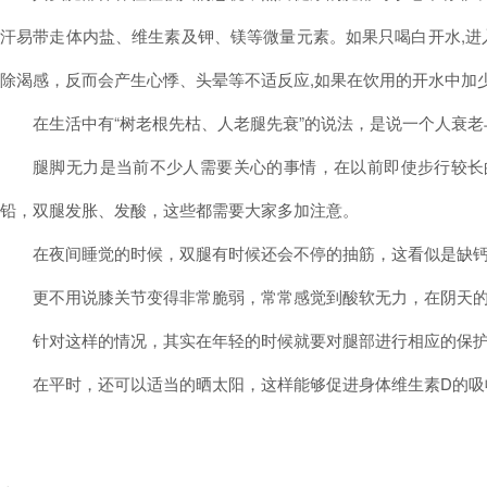
汗易带走体内盐、维生素及钾、镁等微量元素。如果只喝白开水,
除渴感，反而会产生心悸、头晕等不适反应,如果在饮用的开水中加少
在生活中有“树老根先枯、人老腿先衰”的说法，是说一个人衰
腿脚无力是当前不少人需要关心的事情，在以前即使步行较长
铅，双腿发胀、发酸，这些都需要大家多加注意。
在夜间睡觉的时候，双腿有时候还会不停的抽筋，这看似是缺
更不用说膝关节变得非常脆弱，常常感觉到酸软无力，在阴天
针对这样的情况，其实在年轻的时候就要对腿部进行相应的保
在平时，还可以适当的晒太阳，这样能够促进身体维生素D的吸